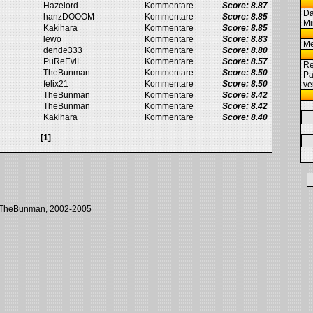
Hazelord
Kommentare
Score: 8.87
Da
hanzDOOOM
Kommentare
Score: 8.85
M
Kakihara
Kommentare
Score: 8.85
lewo
Kommentare
Score: 8.83
M
dende333
Kommentare
Score: 8.80
PuReEviL
Kommentare
Score: 8.57
Re
TheBunman
Kommentare
Score: 8.50
Pa
felix21
Kommentare
Score: 8.50
ve
TheBunman
Kommentare
Score: 8.42
TheBunman
Kommentare
Score: 8.42
Kakihara
Kommentare
Score: 8.40
[1]
y TheBunman, 2002-2005