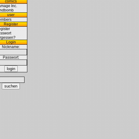
comics
mage Inc.
indbomb
user
embers
Register
gister
sswort
rgessen?
Login
Nickname:
Passwort:
login
suchen