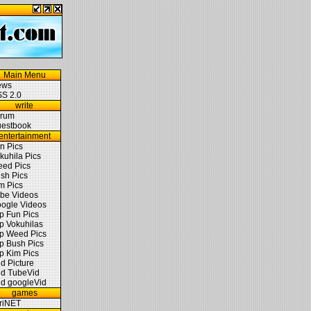
Main Menu
ews
S 2.0
write
rum
estbook
entertainment
n Pics
kuhila Pics
ed Pics
sh Pics
m Pics
be Videos
ogle Videos
p Fun Pics
p Vokuhilas
p Weed Pics
p Bush Pics
p Kim Pics
d Picture
d TubeVid
d googleVid
games
triNET