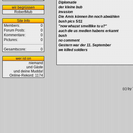
Diplomatie
der kleine bub
wir begrüssen
RobertMub
invasion
Die Amis können ihn noch abwählen
Site Info
bush pics 5/11
Members:
0
"now whazat smelllike tu u?"
Forum Posts:
0
auch die us medien habens erkannt
Kommentare:
0
bush
Pictures:
0
no comment
Gestern war der 11. September
Gesamtscore:
0
we killed soldiers
wer ist on
niemand
und Gäste
und deine Mudda!
Online-Rekord: 1174
(c) b