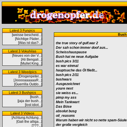
Latest 3 Funpics
Bush
[weisse bescheid...]
[Nichtige Päder...]
[Was ist das?...]
the true story of gulf.war 2
Der sah schon immer doof aus...
Latest 3 Vokuhilas
Scheisshauspause
[Neues von der V...]
Bush hat ne neue Aufgabe
[Ali Bengali...]
bush pics 3/11
[Mullet King...]
es war einmal
hauptsache das Öl fließt...
Latest 3 Weedpics
bush pics 2/11
[Drogenpeter...]
bushwars
[JooooaaaaaaR...]
Ausgezeichnet
[Guerrilla Outdo...]
youre next
Latest 3 Bushpics
sie weiss es...
[bush...]
pimp my ass
[jaja der bush...]
Mein Tankwart
[lost idiot...]
Das Böse
absolut busg
Latest 3 Videos
oil_reasons
[Achtung Achtung...]
Warum haben wir nicht so nette spam-Säule
[Gali the alliga...]
der große vergleich
[???...]