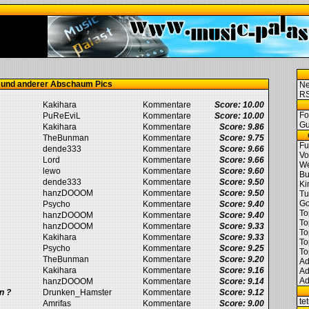
 und anderer Abschaum Pics
N
RS
Kakihara
Kommentare
Score: 10.00
Fo
PuReEviL
Kommentare
Score: 10.00
Gu
Kakihara
Kommentare
Score: 9.86
TheBunman
Kommentare
Score: 9.75
Fu
dende333
Kommentare
Score: 9.66
Vo
Lord
Kommentare
Score: 9.66
We
lewo
Kommentare
Score: 9.60
Bu
dende333
Kommentare
Score: 9.50
Ki
hanzDOOOM
Kommentare
Score: 9.50
Tu
Go
Psycho
Kommentare
Score: 9.40
To
hanzDOOOM
Kommentare
Score: 9.40
To
hanzDOOOM
Kommentare
Score: 9.33
To
Kakihara
Kommentare
Score: 9.33
To
Psycho
Kommentare
Score: 9.25
To
TheBunman
Kommentare
Score: 9.20
Ad
Kakihara
Kommentare
Score: 9.16
Ad
Ad
hanzDOOOM
Kommentare
Score: 9.14
n ?
Drunken_Hamster
Kommentare
Score: 9.12
te
Amrifas
Kommentare
Score: 9.00