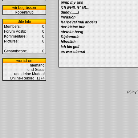
pimp my ass
ich weiß, is' alt...
wir begrüssen
RobertMub
daddy.......!
invasion
Site Info
Karneval mal anders
Members:
0
der kleine bub
Forum Posts:
0
absolut busg
Kommentare:
0
Diplomatie
Pictures:
0
hässlich
ich bin geil
Gesamtscore:
0
es war einmal
wer ist on
niemand
und Gäste
und deine Mudda!
Online-Rekord: 1174
(c) b