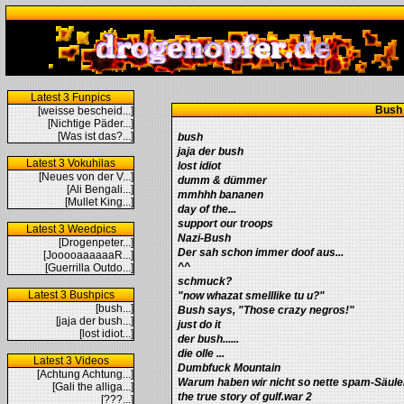
Latest 3 Funpics
Bush
[weisse bescheid...]
[Nichtige Päder...]
[Was ist das?...]
bush
jaja der bush
Latest 3 Vokuhilas
lost idiot
[Neues von der V...]
dumm & dümmer
[Ali Bengali...]
mmhhh bananen
[Mullet King...]
day of the...
support our troops
Latest 3 Weedpics
Nazi-Bush
[Drogenpeter...]
Der sah schon immer doof aus...
[JooooaaaaaaR...]
^^
[Guerrilla Outdo...]
schmuck?
Latest 3 Bushpics
"now whazat smelllike tu u?"
[bush...]
Bush says, "Those crazy negros!"
[jaja der bush...]
just do it
[lost idiot...]
der bush......
die olle ...
Latest 3 Videos
Dumbfuck Mountain
[Achtung Achtung...]
Warum haben wir nicht so nette spam-Säule
[Gali the alliga...]
the true story of gulf.war 2
[???...]