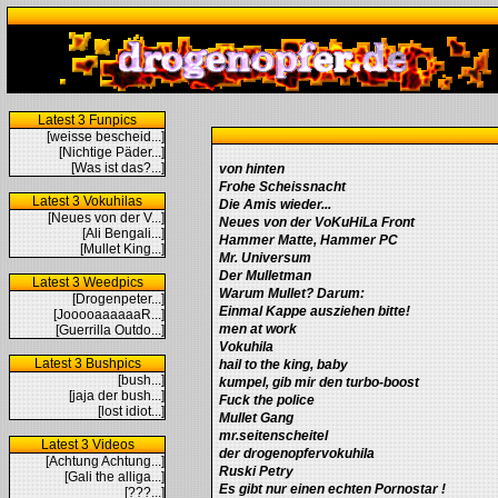
Latest 3 Funpics
[weisse bescheid...]
[Nichtige Päder...]
[Was ist das?...]
von hinten
Frohe Scheissnacht
Latest 3 Vokuhilas
Die Amis wieder...
[Neues von der V...]
Neues von der VoKuHiLa Front
[Ali Bengali...]
Hammer Matte, Hammer PC
[Mullet King...]
Mr. Universum
Der Mulletman
Latest 3 Weedpics
Warum Mullet? Darum:
[Drogenpeter...]
Einmal Kappe ausziehen bitte!
[JooooaaaaaaR...]
men at work
[Guerrilla Outdo...]
Vokuhila
Latest 3 Bushpics
hail to the king, baby
[bush...]
kumpel, gib mir den turbo-boost
[jaja der bush...]
Fuck the police
[lost idiot...]
Mullet Gang
mr.seitenscheitel
Latest 3 Videos
der drogenopfervokuhila
[Achtung Achtung...]
Ruski Petry
[Gali the alliga...]
Es gibt nur einen echten Pornostar !
[???...]