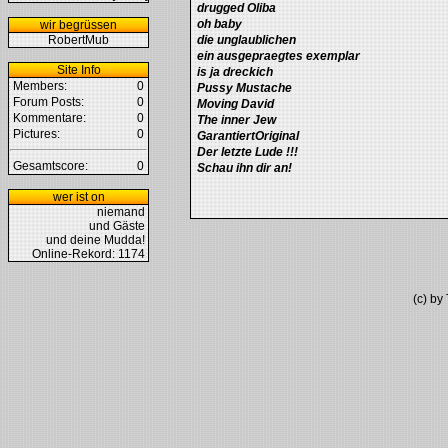
drugged Oliba
oh baby
wir begrüssen
RobertMub
die unglaublichen
ein ausgepraegtes exemplar
Site Info
is ja dreckich
Members:
0
Pussy Mustache
Forum Posts:
0
Moving David
Kommentare:
0
The inner Jew
Pictures:
0
GarantiertOriginal
Der letzte Lude !!!
Gesamtscore:
0
Schau ihn dir an!
wer ist on
niemand
und Gäste
und deine Mudda!
Online-Rekord: 1174
(c) b