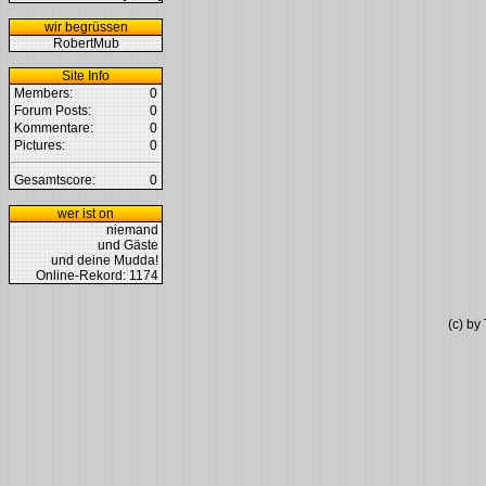
wir begrüssen
RobertMub
Site Info
Members:
0
Forum Posts:
0
Kommentare:
0
Pictures:
0
Gesamtscore:
0
wer ist on
niemand
und Gäste
und deine Mudda!
Online-Rekord: 1174
(c) b