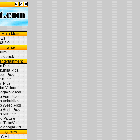
Main Menu
ews
S 2.0
write
rum
estbook
entertainment
n Pics
kuhila Pics
ed Pics
sh Pics
m Pics
be Videos
ogle Videos
p Fun Pics
p Vokuhilas
p Weed Pics
p Bush Pics
p Kim Pics
d Picture
d TubeVid
d googleVid
games
triNET