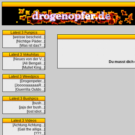
Latest 3 Funpics
[weisse bescheid...]
[Nichtige Päder...]
[Was ist das?...]
Latest 3 Vokuhilas
[Neues von der V...]
Du musst dich 
[Ali Bengali...]
[Mullet King...]
Latest 3 Weedpics
[Drogenpeter...]
[JooooaaaaaaR...]
[Guerrilla Outdo...]
Latest 3 Bushpics
[bush...]
[jaja der bush...]
[lost idiot...]
Latest 3 Videos
[Achtung Achtung...]
[Gali the alliga...]
[???...]