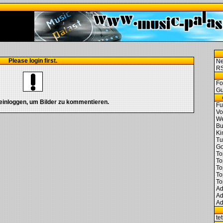
Please login first.
N
RS
Fo
Gu
einloggen, um Bilder zu kommentieren.
Fu
Vo
We
Bu
Ki
Tu
Go
To
To
To
To
To
Ad
Ad
Ad
te