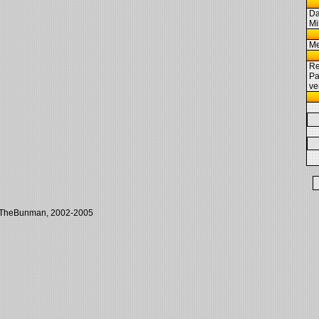
Da
M
M
Re
Pa
ve
y TheBunman, 2002-2005